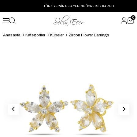
TÜRKİYE'NİN HER YERİNE ÜCRETSİZ KARGO
0
Anasayfa
Kategoriler
Küpeler
Zircon Flower Earrings