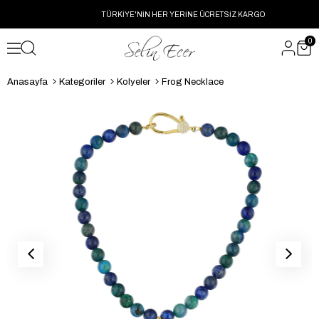
TÜRKİYE'NİN HER YERİNE ÜCRETSİZ KARGO
0
Anasayfa
Kategoriler
Kolyeler
Frog Necklace