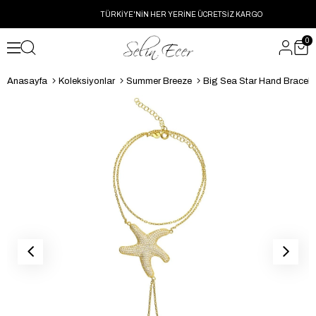
TÜRKİYE'NİN HER YERİNE ÜCRETSİZ KARGO
0
Anasayfa
Koleksiyonlar
Summer Breeze
Big Sea Star Hand Bracele